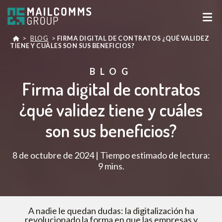
>
BLOG
>
FIRMA DIGITAL DE CONTRATOS ¿QUÉ VALIDEZ
TIENE Y CUÁLES SON SUS BENEFICIOS?
BLOG
Firma digital de contratos
¿qué validez tiene y cuáles
son sus beneficios?
8 de octubre de 2024 | Tiempo estimado de lectura:
9 mins.
A nadie le quedan dudas: la digitalización ha
revolucionado la forma en que las empresas y