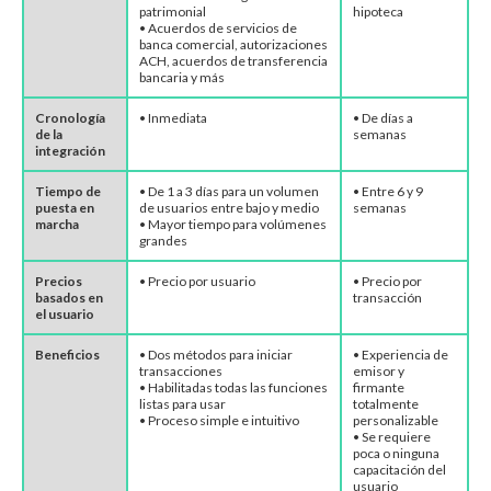
patrimonial
hipoteca
• Acuerdos de servicios de
banca comercial, autorizaciones
ACH, acuerdos de transferencia
bancaria y más
Cronología
• Inmediata
• De días a
de la
semanas
integración
Tiempo de
• De 1 a 3 días para un volumen
• Entre 6 y 9
puesta en
de usuarios entre bajo y medio
semanas
marcha
• Mayor tiempo para volúmenes
grandes
Precios
• Precio por usuario
• Precio por
basados en
transacción
el usuario
Beneficios
• Dos métodos para iniciar
• Experiencia de
transacciones
emisor y
• Habilitadas todas las funciones
firmante
listas para usar
totalmente
• Proceso simple e intuitivo
personalizable
• Se requiere
poca o ninguna
capacitación del
usuario