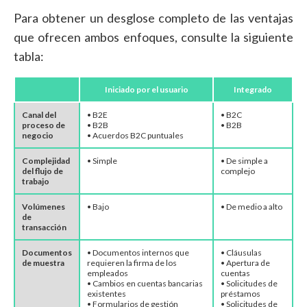
Para obtener un desglose completo de las ventajas
que ofrecen ambos enfoques, consulte la siguiente
tabla:
Iniciado por el usuario
Integrado
Canal del
• B2E
• B2C
proceso de
• B2B
• B2B
negocio
• Acuerdos B2C puntuales
Complejidad
• Simple
• De simple a
del flujo de
complejo
trabajo
Volúmenes
• Bajo
• De medio a alto
de
transacción
Documentos
• Documentos internos que
• Cláusulas
de muestra
requieren la firma de los
• Apertura de
empleados
cuentas
• Cambios en cuentas bancarias
• Solicitudes de
existentes
préstamos
• Formularios de gestión
• Solicitudes de