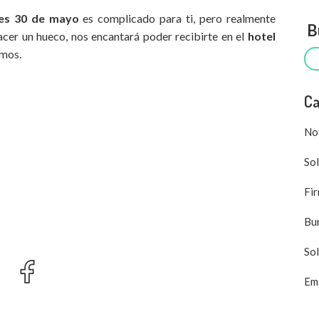
es 30 de mayo
es complicado para ti, pero realmente
Bu
cer un hueco, nos encantará poder recibirte en el
hotel
amos.
Ca
Not
Sol
Fir
Bu
Sol
Ema