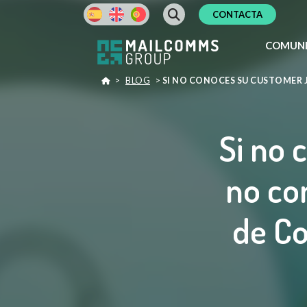
CONTACTA
COMUNI
>
BLOG
>
SI NO CONOCES SU CUSTOMER 
Si no 
no co
de C