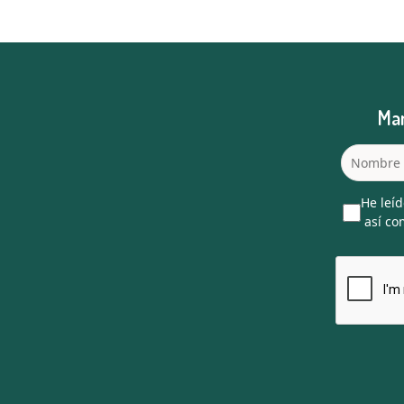
Man
He leíd
así com