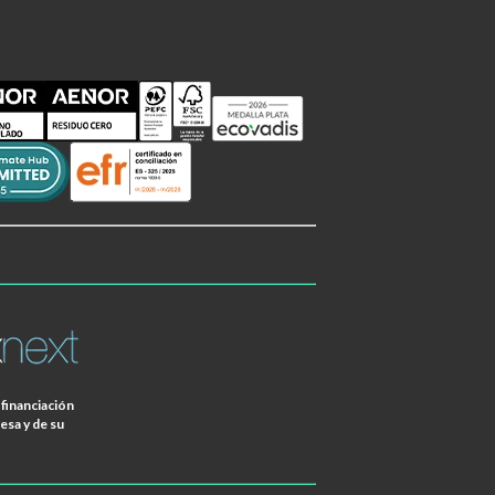
financiación
esa y de su