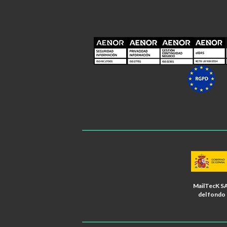
MailTecK SA
del fondo 