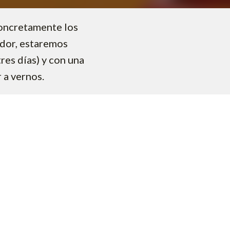
concretamente los
rador, estaremos
res días) y con una
 a vernos.