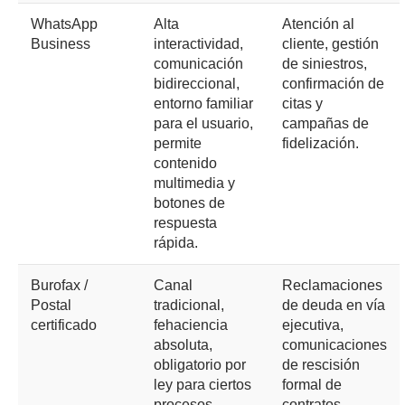
WhatsApp
Alta
Atención al
Business
interactividad,
cliente, gestión
comunicación
de siniestros,
bidireccional,
confirmación de
entorno familiar
citas y
para el usuario,
campañas de
permite
fidelización.
contenido
multimedia y
botones de
respuesta
rápida.
Burofax /
Canal
Reclamaciones
Postal
tradicional,
de deuda en vía
certificado
fehaciencia
ejecutiva,
absoluta,
comunicaciones
obligatorio por
de rescisión
ley para ciertos
formal de
procesos,
contratos.