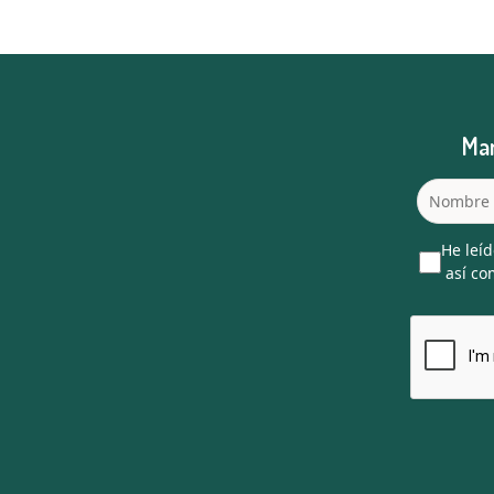
Man
He leíd
así com