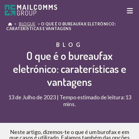
>
BLOGUE
>
O QUE É O BUREAUFAX ELETRÓNICO:
CARATERÍSTICAS E VANTAGENS
BLOG
O que é o bureaufax
eletrónico: caraterísticas e
vantagens
13 de Julho de 2023 | Tempo estimado de leitura:13
mins.
Neste artigo, dizemos-te o que é um burofax e em
que casos é utilizado. Falamos também das opções