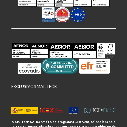
EXCLUSIVOS MAILTECK
A MailTecK SA, no âmbito do programa ICEX Next, foi apoiada pelo
ICEX e co-financiada pelo fundo europeu FEDER com o objetivo de