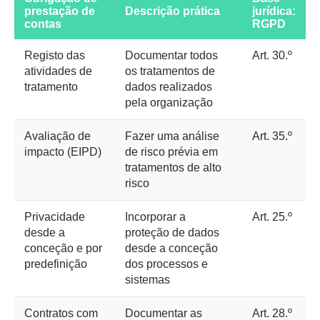
prestação de
Descrição prática
jurídica:
contas
RGPD
Registo das
Documentar todos
Art. 30.º
atividades de
os tratamentos de
tratamento
dados realizados
pela organização
Avaliação de
Fazer uma análise
Art. 35.º
impacto (EIPD)
de risco prévia em
tratamentos de alto
risco
Privacidade
Incorporar a
Art. 25.º
desde a
proteção de dados
conceção e por
desde a conceção
predefinição
dos processos e
sistemas
Contratos com
Documentar as
Art. 28.º