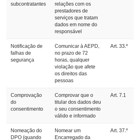
subcontratantes
relações com os
prestadores de
serviços que tratam
dados em nome do
responsável
Notificação de
Comunicar à AEPD,
Art. 33.º
falhas de
no prazo de 72
segurança
horas, qualquer
violação que afete
os direitos das
pessoas
Comprovação
Comprovar que o
Art. 7.1
do
titular dos dados deu
consentimento
o seu consentimento
válido e informado
Nomeação do
Nomear um
Art. 37.º
DPO (quando
Encarregado da