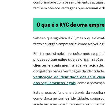
conformidade com os regulamentos actuais
também oferece vantagens operacionais e de 
O que é o KYC de uma empre
Sabes o que significa KYC, mas
o que é
exat
tanto no jargão empresarial como a nível legi
Em termos simples, se quisermos respon
processo que exige que as organizaçõe
clientes e confirmem a sua veracidade.
obrigatório para a verificação da identidade 
verificação da identidade dos seus clie
dos regulamentos legais,
como a prevenção
Este processo funciona através da recolha e
como documentos de identidade, comprovat
acederem a serviços financeiros ou comerciai