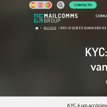
CONTACTO
COMU
>
BLOGUE
>
KYC: O QUE É E QUAIS SÃO A
KYC:
van
1
KYC é um acrónimo 