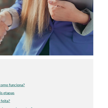
como funciona?
is etapas
 feita?