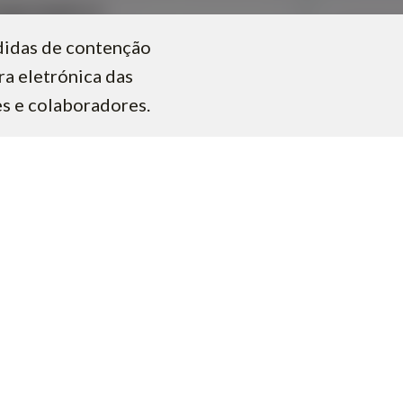
didas de contenção
ra eletrónica das
s e colaboradores.