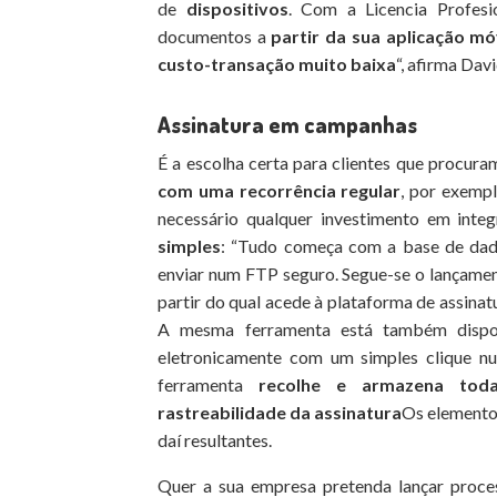
de
dispositivos
. Com a Licencia Profesio
documentos a
partir da sua aplicação mó
custo-transação muito baixa
“, afirma Da
Assinatura em campanhas
É a escolha certa para clientes que procur
com uma recorrência regular
, por exempl
necessário qualquer investimento em inte
simples
: “Tudo começa com a base de dad
enviar num FTP seguro. Segue-se o lançame
partir do qual acede à plataforma de assinatu
A mesma ferramenta está também dispon
eletronicamente com um simples clique n
ferramenta
recolhe e armazena tod
rastreabilidade da assinatura
Os elemento
daí resultantes.
Quer a sua empresa pretenda lançar proces