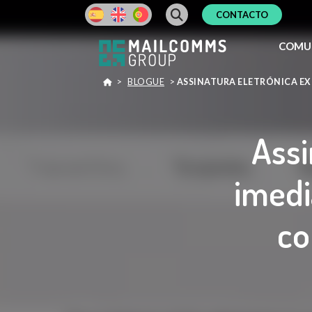
CONTACTO
COMU
>
BLOGUE
>
ASSINATURA ELETRÓNICA EX
Assi
imedi
co