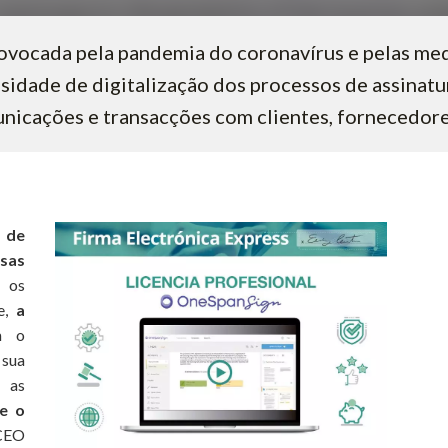
rovocada pela pandemia do coronavírus e pelas me
sidade de digitalização dos processos de assinatu
nicações e transacções com clientes, fornecedore
 de
sas
 os
te,
a
 o
 sua
 as
e o
 CEO