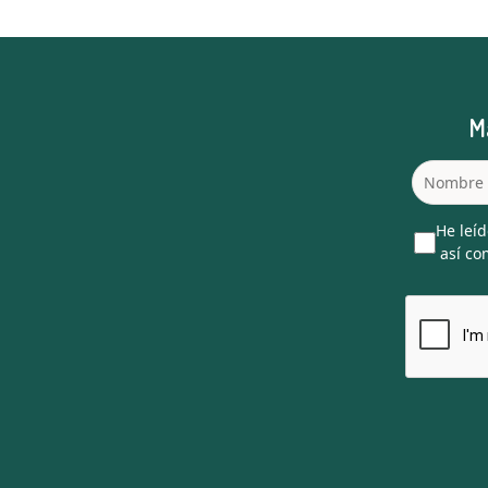
M
He leíd
así com