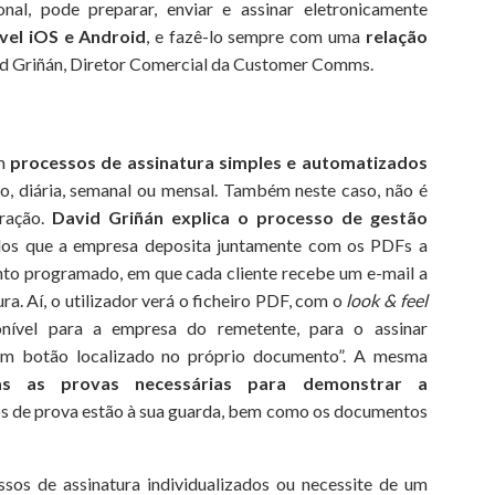
nal, pode preparar, enviar e assinar eletronicamente
vel iOS e Android
, e fazê-lo sempre com uma
relação
vid Griñán, Diretor Comercial da Customer Comms.
am
processos de assinatura simples e automatizados
o, diária, semanal ou mensal. Também neste caso, não é
gração.
David Griñán explica o processo de gestão
os que a empresa deposita juntamente com os PDFs a
nto programado, em que cada cliente recebe um e-mail a
ra. Aí, o utilizador verá o ficheiro PDF, com o
look & feel
ível para a empresa do remetente, para o assinar
um botão localizado no próprio documento”. A mesma
as as provas necessárias para demonstrar a
s de prova estão à sua guarda, bem como os documentos
sos de assinatura individualizados ou necessite de um