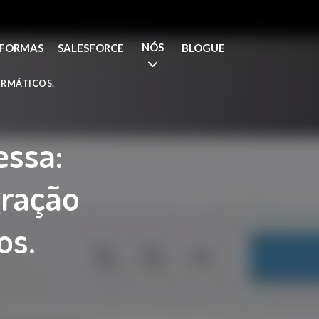
NÓS
AFORMAS
SALESFORCE
BLOGUE
ORMÁTICOS.
essa:
gração
os.