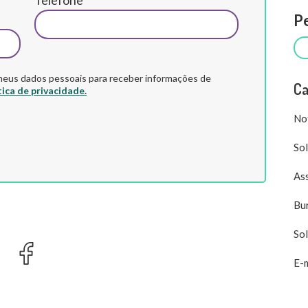
Pe
us dados pessoais para receber informações de
Ca
tica de privacidade.
Not
Sol
Ass
Bu
So
E-m