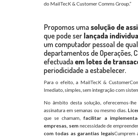
do MailTecK & Customer Comms Group.”
Propomos uma
solução de ass
que pode ser
lançada individu
um computador pessoal de qualq
departamentos de Operações, C
efectuada
em lotes de transac
periodicidade a estabelecer.
Para o efeito, a MailTecK & CustomerC
Imediato, simples, sem integração com siste
No âmbito desta solução, oferecemos-lhe 
assinatura em semanas ou mesmo dias.
Lice
que se chamam,
facilitar a implement
empresas,
sem
necessidade de empreender 
com todas as garantias legais
Cumprem a