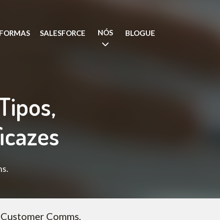
NÓS
AFORMAS
SALESFORCE
BLOGUE
Tipos,
icazes
ns.
 & Customer Comms,