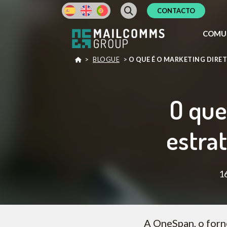
CONTACTO
COMU
>
BLOGUE
>
O QUE É O MARKETING DIRET
O que
estra
16
A OneSpan, o forn