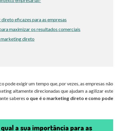
ontexto empresarial?
 direto eficazes para as empresas
para maximizar os resultados comerciais
 marketing direto
co pode exigir um tempo que, por vezes, as empresas não
keting altamente direcionadas que ajudam a agilizar este
rtante saberes
o que é o marketing direto e como pode
 qual a sua importância para as