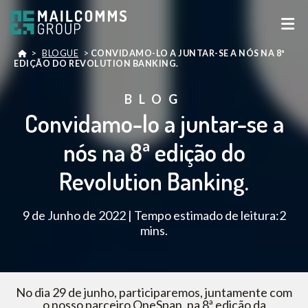
>
BLOGUE
>
CONVIDAMO-LO A JUNTAR-SE A NÓS NA 8ª
EDIÇÃO DO REVOLUTION BANKING.
BLOG
Convidamo-lo a juntar-se a
nós na 8ª edição do
Revolution Banking.
9 de Junho de 2022 | Tempo estimado de leitura:2
mins.
No dia 29 de junho, participaremos, juntamente com
o nosso parceiro OneSpan, na 8ª edição da