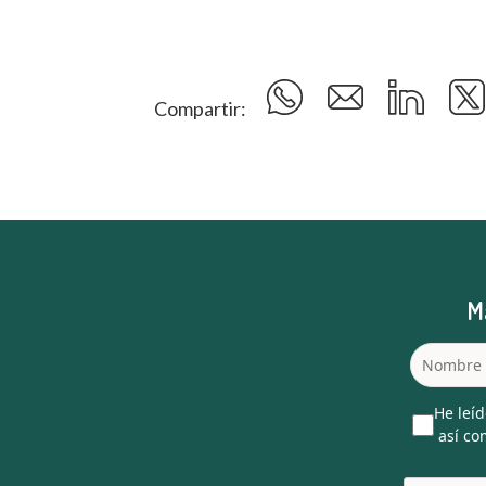
Compartir:
M
He leíd
así com