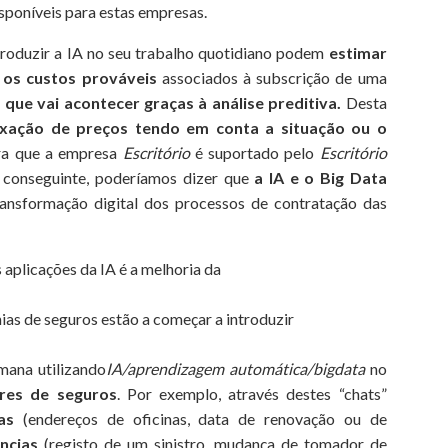
sponíveis para estas empresas.
troduzir a IA no seu trabalho quotidiano podem
estimar
 os custos prováveis
associados à subscrição de uma
 que vai acontecer graças à análise preditiva.
Desta
ixação de preços tendo em conta a situação ou o
ra que a empresa
Escritório
é suportado pelo
Escritório
r conseguinte, poderíamos dizer que
a IA e o Big Data
ansformação digital dos processos de contratação das
s aplicações da IA é a melhoria da
hias de seguros estão a começar a introduzir
mana utilizando
IA/aprendizagem automática/big
data
no
res de seguros
. Por exemplo, através destes “chats”
as
(endereços de oficinas, data de renovação ou de
ncias
(registo de um sinistro, mudança de tomador de