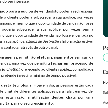
 do seu interesse.
iado para a equipa de vendas
Isto poderia redirecionar
e o cliente poderia subscrever a sua apólice, por vezes
umano; e mesmo que a oportunidade de venda não fosse
 poderia subscrever a sua apólice, por vezes sem a
o que a oportunidade de venda não fosse encerrada no
r a sua apólice.
página de destino
Se a informação estiver
Pe
 o contactar através de outro canal.
mensagens permitirão efetuar pagamentos
sem sair da
 vendas, uma vez que permitirá
fechar um processo de
prio
chatbot
, oferecendo ao cliente rapidez, comodidade
Ca
r pretende investir o mínimo de tempo possível.
Not
 desta tecnologia
. Hoje em dia, as pessoas estão cada
de chat
de diferentes aplicações para falar, em vez de
Sol
Por esta razão,
a utilização destes chats
por uma
Ass
 vital para o seu crescimento
.