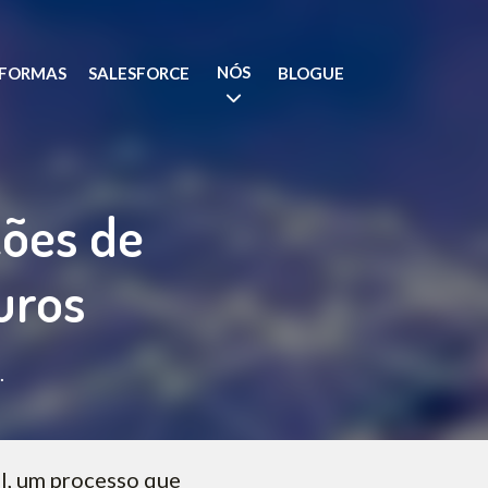
NÓS
AFORMAS
SALESFORCE
BLOGUE
ações de
uros
.
l, um processo que