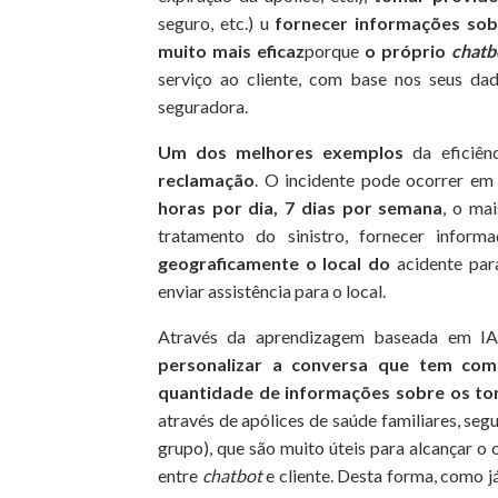
seguro, etc.) u
fornecer informações sob
muito mais eficaz
porque
o próprio
chatb
serviço ao cliente, com base nos seus d
seguradora.
Um
dos melhores exemplos
da eficiên
reclamação
. O incidente pode ocorrer em
horas por dia, 7 dias por semana
, o ma
tratamento do sinistro, fornecer infor
geograficamente o local do
acidente para
enviar assistência para o local.
Através da aprendizagem baseada em IA
personalizar a conversa que tem com 
quantidade de informações sobre os to
através de apólices de saúde familiares, seg
grupo), que são muito úteis para alcançar o
entre
chatbot
e cliente. Desta forma, como já 