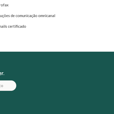
rofax
luções de comunicação omnicanal
ails certificado
r.