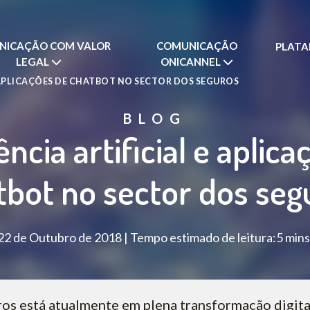
NICAÇÃO COM VALOR
COMUNICAÇÃO
PLAT
LEGAL
ONICANNEL
E APLICAÇÕES DE CHATBOT NO SECTOR DOS SEGUROS
BLOG
ência artificial e aplic
tbot no sector dos seg
22 de Outubro de 2018 | Tempo estimado de leitura:5 mins
ros está atualmente em plena transformação digita