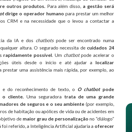
re outros produtos.
Para além disso,
a gestão será
ot
dirige o operador humano
para prestar um melhor
ados CRM e na necessidade que o levou a contactar a
cia da IA e dos
chatbots
pode ser encontrado numa
 qualquer altura. O segurado necessita de
cuidados 24
is
rapidamente possível
. Um
chatbot
pode acelerar o
mações úteis desde o início e até ajudar a
localizar
 prestar uma assistência mais rápida, por exemplo, ao
 e do reconhecimento de texto, o
O chatbot
pode
o cliente.
Uma seguradora
trata de uma grande
madores de seguros e o seu ambiente
(por exemplo,
uros de habitação ou apólices de vida ou de acidentes em
 objetivo de
maior grau de personalização
no “diálogo”
foi referido, a Inteligência Artificial ajudaria a
oferecer