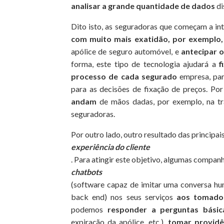
analisar a grande quantidade de dados
di
Dito isto, as seguradoras que começam a in
com muito mais exatidão, por exemplo,
apólice de seguro automóvel, e
antecipar o
forma, este tipo de tecnologia ajudará a
f
processo de cada segurado
empresa, pa
para as decisões de fixação de preços. Po
andam
de mãos dadas, por exemplo, na tr
seguradoras.
Por outro lado, outro resultado das principai
experiência do cliente
. Para atingir este objetivo, algumas compan
chatbots
(software capaz de imitar uma conversa hu
back end) nos seus serviços
aos tomado
podemos
responder a perguntas básic
expiração da apólice, etc.),
tomar providê